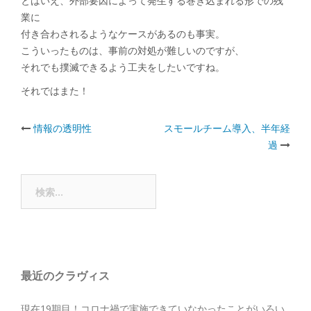
とはいえ、外部要因によって発生する巻き込まれる形での残
業に
付き合わされるようなケースがあるのも事実。
こういったものは、事前の対処が難しいのですが、
それでも撲滅できるよう工夫をしたいですね。
それではまた！
Post
情報の透明性
スモールチーム導入、半年経
過
navigation
検
索:
最近のクラヴィス
現在19期目！コロナ禍で実施できていなかったことがいろい